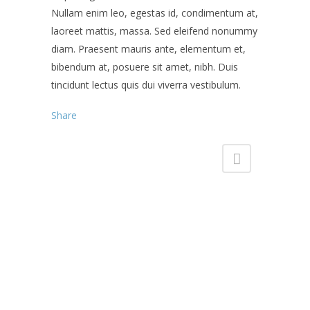
Nullam enim leo, egestas id, condimentum at,
laoreet mattis, massa. Sed eleifend nonummy
diam. Praesent mauris ante, elementum et,
bibendum at, posuere sit amet, nibh. Duis
tincidunt lectus quis dui viverra vestibulum.
Share
Contact Us
OPEN: 6:30am to 6:00pm